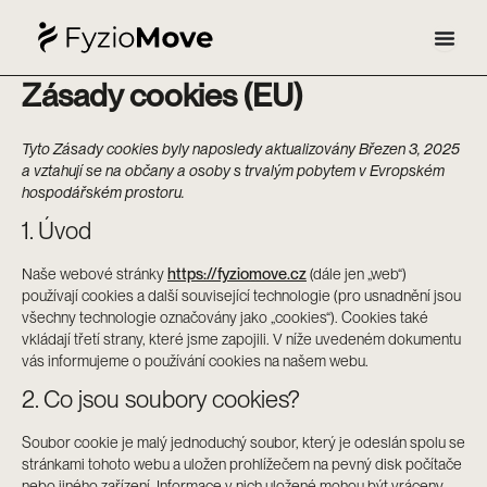
Přeskočit
Consent
Consent
Consent
Consent
Statistiky
Marketing
na
to
to
to
to
obsah
service
service
service
service
elementor
wordpress
google-
ostatní
Zásady cookies (EU)
analytics
Tyto Zásady cookies byly naposledy aktualizovány Březen 3, 2025
a vztahují se na občany a osoby s trvalým pobytem v Evropském
hospodářském prostoru.
1. Úvod
https://fyziomove.cz
Naše webové stránky
(dále jen „web“)
používají cookies a další související technologie (pro usnadnění jsou
všechny technologie označovány jako „cookies“). Cookies také
vkládají třetí strany, které jsme zapojili. V níže uvedeném dokumentu
vás informujeme o používání cookies na našem webu.
2. Co jsou soubory cookies?
Soubor cookie je malý jednoduchý soubor, který je odeslán spolu se
stránkami tohoto webu a uložen prohlížečem na pevný disk počítače
nebo jiného zařízení. Informace v nich uložené mohou být vráceny