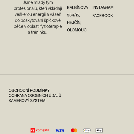
Jsme mladý tým
INSTAGRAM
BALBÍNOVA
profesionálů, kteří vkládají
veškerou energii a vášeň
364/15,
FACEBOOK
do poskytování špičkové
HEJČÍN,
péče v oblasti fyzioterapie
OLOMOUC
a tréninku. ​
OBCHODNÍ PODMÍNKY
OCHRANA OSOBNÍCH ÚDAJŮ
KAMEROVÝ SYSTÉM